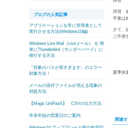
拝啓
拝啓 
ブログの人気記事
平素は
アプリケーションを常に管理者として
さて、
実行させる方法(Windows10編)
ご不便
Windows Live Mail（Liveメール） を 簡
単にThunderbird（サンダーバード）に
移行する方法
「対象のパスが長すぎます」のエラー
夏季休業
対象方法！
メールの添付ファイルが消える現象の
対処方法
【Magic UniPaaS】 CSVの出力方法
年末年始の営業日のご案内
関連す
Windows10 アップグレード後の外字印